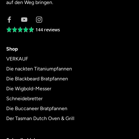
auf den Weg bringen.
144 reviews
Average
rating
4.8
Shop
out
of
VERKAUF
5
Die nackten Titaniumpfannen
Die Blackbeard Bratpfannen
Die Wigbold-Messer
Schneidebretter
Die Buccaneer Bratpfannen
Der Tasman Dutch Oven & Grill