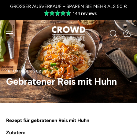
Zum
GROSSER AUSVERKAUF – SPAREN SIE MEHR ALS 50 €
Inhalt
144 reviews
Average
springen
rating
4.8
out
0
of
5
18. OKTOBER 2023
Gebratener Reis mit Huhn
Rezept für gebratenen Reis mit Huhn
Zutaten: