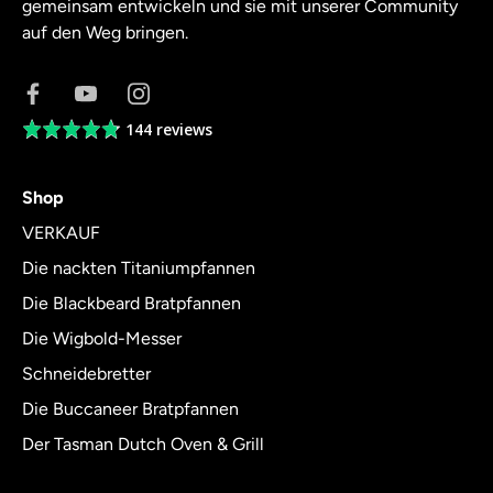
gemeinsam entwickeln und sie mit unserer Community
auf den Weg bringen.
144 reviews
Average
rating
4.8
Shop
out
of
VERKAUF
5
Die nackten Titaniumpfannen
Die Blackbeard Bratpfannen
Die Wigbold-Messer
Schneidebretter
Die Buccaneer Bratpfannen
Der Tasman Dutch Oven & Grill