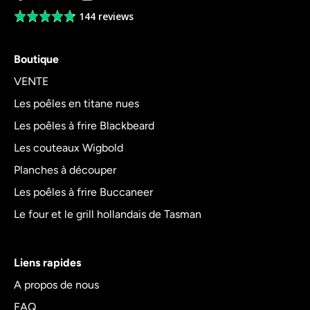
144 reviews
Average
rating
4.8
Boutique
out
of
VENTE
5
Les poêles en titane nues
Les poêles à frire Blackbeard
Les couteaux Wigbold
Planches à découper
Les poêles à frire Buccaneer
Le four et le grill hollandais de Tasman
Liens rapides
A propos de nous
FAQ