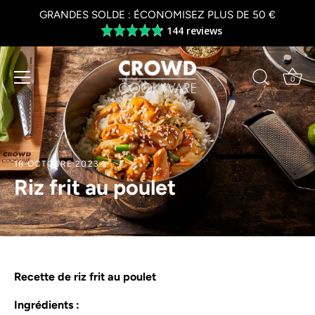
Skip
GRANDES SOLDE : ÉCONOMISEZ PLUS DE 50 €
to
144 reviews
Average
content
rating
4.8
out
0
of
5
18 OCTOBRE 2023
Riz frit au poulet
Recette de riz frit au poulet
Ingrédients :