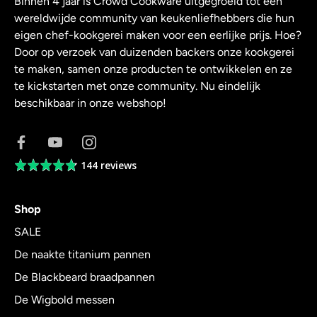
Binnen 4 jaar is Crowd Cookware uitgegroeid tot een
wereldwijde community van keukenliefhebbers die hun
eigen chef-kookgerei maken voor een eerlijke prijs. Hoe?
Door op verzoek van duizenden backers onze kookgerei
te maken, samen onze producten te ontwikkelen en ze
te kickstarten met onze community. Nu eindelijk
beschikbaar in onze webshop!
144 reviews
Average
rating
4.8
Shop
out
of
SALE
5
De naakte titanium pannen
De Blackbeard braadpannen
De Wigbold messen