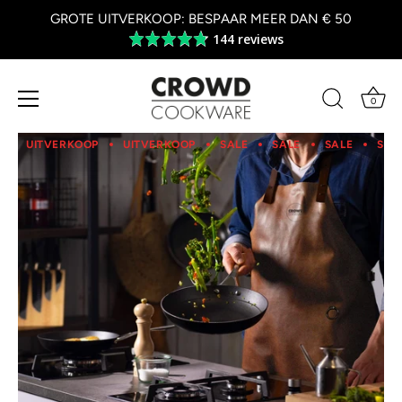
GROTE UITVERKOOP: BESPAAR MEER DAN € 50
144 reviews
Average
rating
4.8
out
0
of
Overslaan
5
naar
UITVERKOOP
UITVERKOOP
SALE
SALE
SALE
SAL
inhoud