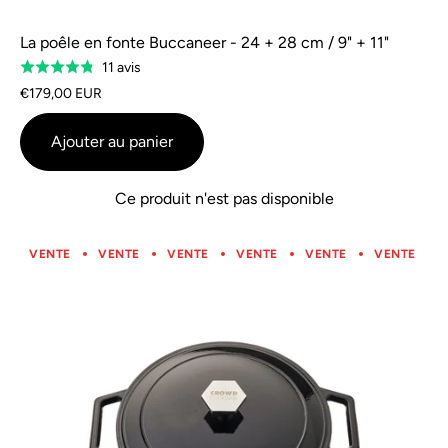
La poêle en fonte Buccaneer - 24 + 28 cm / 9" + 11"
Sur
11 avis
Évalué
la
à
€179,00 EUR
base
4,8
de
sur
Ajouter au panier
11
5
commentaires
Ce produit n'est pas disponible
VENTE
VENTE
VENTE
VENTE
VENTE
VENTE