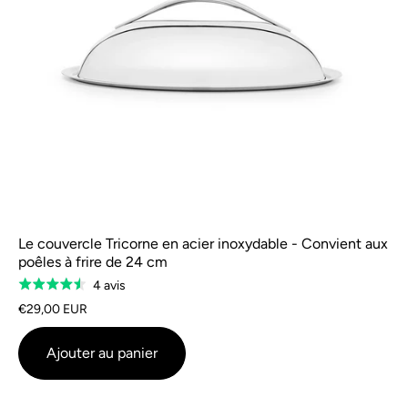
Le couvercle Tricorne en acier inoxydable - Convient aux
poêles à frire de 24 cm
Sur
4 avis
Évalué
la
à
€29,00 EUR
base
4,5
de
sur
Ajouter au panier
4
5
avis