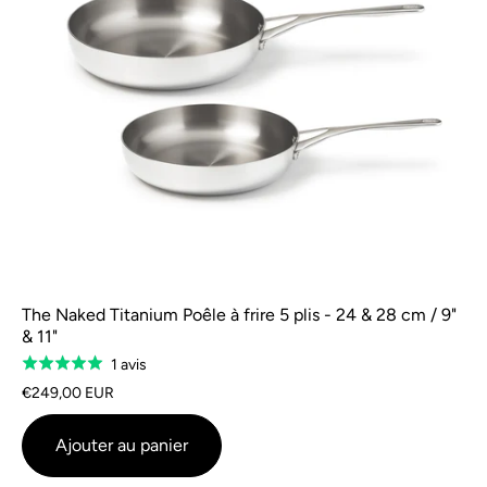
The Naked Titanium Poêle à frire 5 plis - 24 & 28 cm / 9"
& 11"
Basé
1 avis
Classé
sur
5.0
€249,00 EUR
1
sur
avis
5
Ajouter au panier