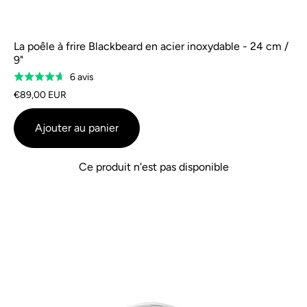
La poêle à frire Blackbeard en acier inoxydable - 24 cm /
9"
Sur
6 avis
Évalué
la
à
€89,00 EUR
base
4,7
de
sur
Ajouter au panier
6
5
avis
Ce produit n'est pas disponible