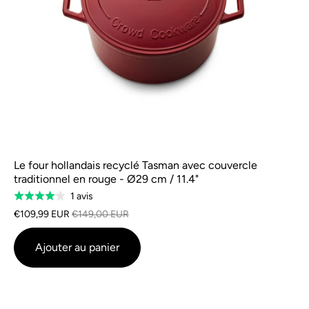
Le four hollandais recyclé Tasman avec couvercle
traditionnel en rouge - Ø29 cm / 11.4"
Basé
1 avis
Classé
sur
4.0
€109,99 EUR
€149,00 EUR
1
sur
avis
5
Ajouter au panier