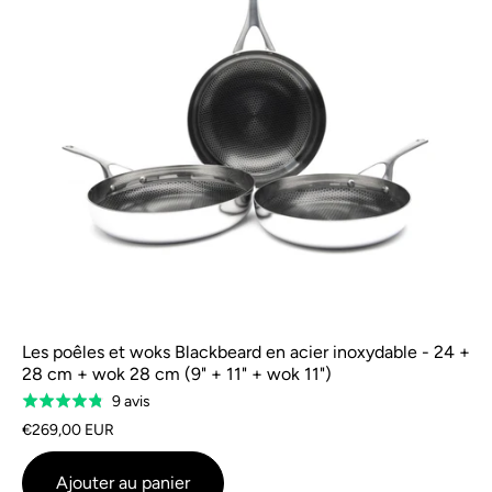
Les poêles et woks Blackbeard en acier inoxydable - 24 +
28 cm + wok 28 cm (9" + 11" + wok 11")
Basé
9 avis
Évalué
sur
à
€269,00 EUR
9
4,8
avis
sur
Ajouter au panier