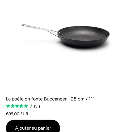
La poêle en fonte Buccaneer - 28 cm / 11"
Sur
7 avis
Classé
la
5.0
€99,00 EUR
base
sur
de
5
Ajouter au panier
7