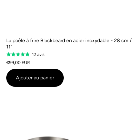
La poêle à frire Blackbeard en acier inoxydable - 28 cm /
11"
D'après
12 avis
Évalué
12
à
€99,00 EUR
avis
4,9
sur
Ajouter au panier
5