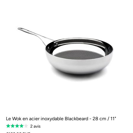
Le Wok en acier inoxydable Blackbeard - 28 cm / 11"
Sur
2 avis
Classé
la
4.0