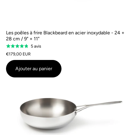
Les poêles à frire Blackbeard en acier inoxydable - 24 +
28 cm / 9" + 11"
Sur
5 avis
Évalué
la
à
€179,00 EUR
base
4,8
de
sur
Ajouter au panier
5
5
avis