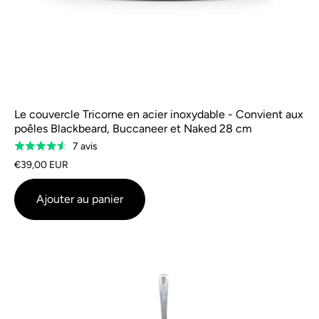
Le couvercle Tricorne en acier inoxydable - Convient aux
poêles Blackbeard, Buccaneer et Naked 28 cm
Sur
7 avis
Évalué
la
à
€39,00 EUR
base
4,6
de
sur
Ajouter au panier
7
5
avis