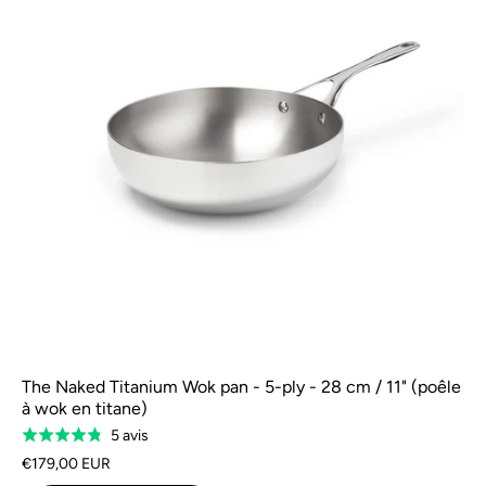
The Naked Titanium Wok pan - 5-ply - 28 cm / 11" (poêle
à wok en titane)
Sur
5 avis
Évalué
la
à
€179,00 EUR
base
4,8