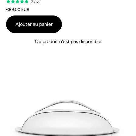
Sur
7 avis
Évalué
la
à
€89,00 EUR
base
4,9
de
sur
Ajouter au panier
7
5
avis
Ce produit n'est pas disponible