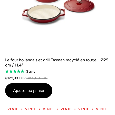
Le four hollandais et grill Tasman recyclé en rouge - Ø29
cm / 11.4"
Sur
3 avis
Classé
la
5.0
€129,99 EUR
€199,00 EUR
base
sur
de
5
Ajouter au panier
3
avis
VENTE
VENTE
VENTE
VENTE
VENTE
VENTE