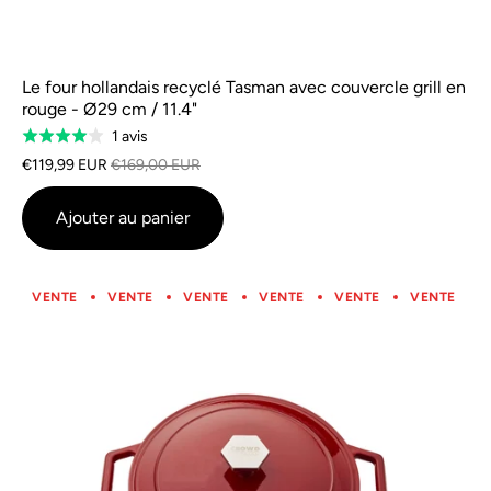
Le four hollandais recyclé Tasman avec couvercle grill en
rouge - Ø29 cm / 11.4"
Basé
1 avis
Classé
sur
4.0
€119,99 EUR
€169,00 EUR
1
sur
avis
5
Ajouter au panier
VENTE
VENTE
VENTE
VENTE
VENTE
VENTE