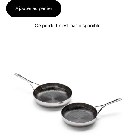
de
sur
Ajouter au panier
5
5
avis
Ce produit n'est pas disponible