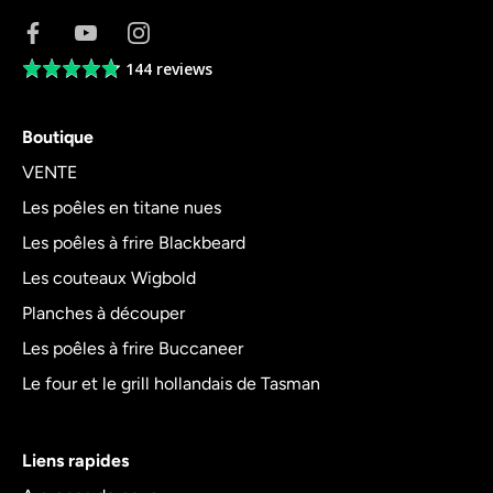
144 reviews
Average
rating
4.8
Boutique
out
of
VENTE
5
Les poêles en titane nues
Les poêles à frire Blackbeard
Les couteaux Wigbold
Planches à découper
Les poêles à frire Buccaneer
Le four et le grill hollandais de Tasman
Liens rapides