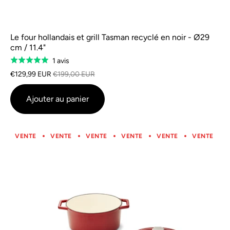
Le four hollandais et grill Tasman recyclé en noir - Ø29
cm / 11.4"
Basé
1 avis
Classé
sur
5.0
€129,99 EUR
€199,00 EUR
1
sur
avis
5
Ajouter au panier
VENTE
VENTE
VENTE
VENTE
VENTE
VENTE