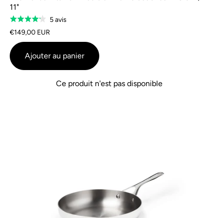
11"
Sur
5 avis
Note
la
:
€149,00 EUR
base
4,2
de
sur
Ajouter au panier
5
5
avis
Ce produit n'est pas disponible