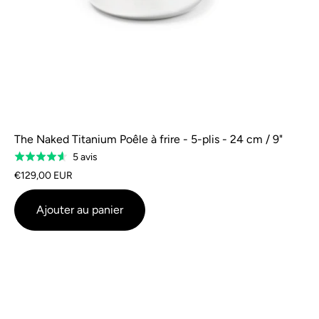
The Naked Titanium Poêle à frire - 5-plis - 24 cm / 9"
Sur
5 avis
Évalué
la
à
€129,00 EUR
base
4,6
de
sur
Ajouter au panier
5
5
avis