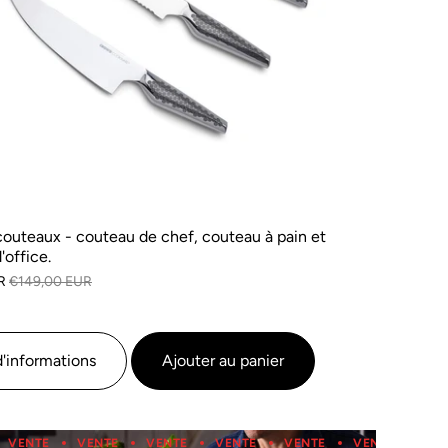
couteaux - couteau de chef, couteau à pain et
'office.
R
€149,00 EUR
d'informations
Ajouter au panier
VENTE
VENTE
VENTE
VENTE
VENTE
VENTE
VENTE
VENTE
VENTE
VENTE
VENTE
VENTE
VEN
V