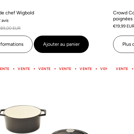
de chef Wigbold
Crowd Coo
poignées 
Sur
 avis
€19,99 EU
la
89,00 EUR
base
de
nformations
Ajouter au panier
Plus 
2
commentaires
ENTE
VENTE
VENTE
VENTE
VENTE
VENTE
VENTE
VENTE