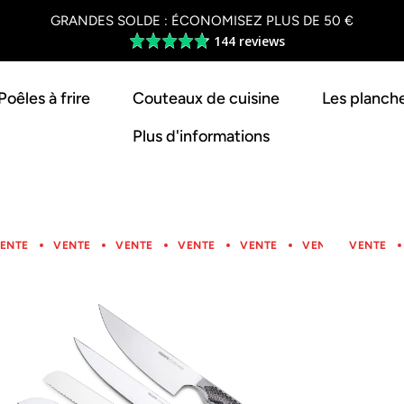
GRANDES SOLDE : ÉCONOMISEZ PLUS DE 50 €
144 reviews
Average
rating
4.8
Poêles à frire
Couteaux de cuisine
Les planch
out
of
Plus d'informations
5
ENTE
VENTE
VENTE
VENTE
VENTE
VENTE
VENTE
VENTE