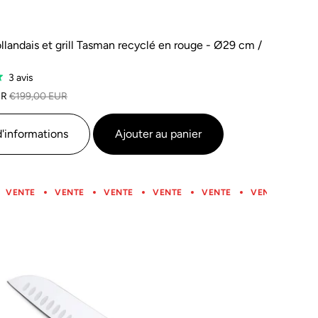
ollandais et grill Tasman recyclé en rouge - Ø29 cm /
Sur
3 avis
la
UR
€199,00 EUR
base
de
d'informations
Ajouter au panier
3
avis
VENTE
VENTE
VENTE
VENTE
VENTE
VENTE
VENTE
VENTE
VENTE
VENTE
VENTE
VENTE
VEN
V