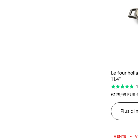
Le four holl
11.4"
1
Classé
5.0
€129,99 EUR
sur
5
Plus d'i
VENTE
V