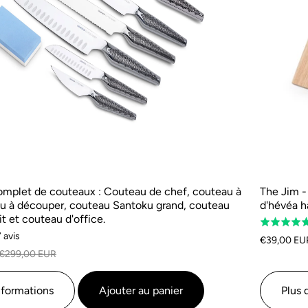
mplet de couteaux : Couteau de chef, couteau à
The Jim -
au à découper, couteau Santoku grand, couteau
d'hévéa 
t et couteau d'office.
Classé
Sur
 avis
5.0
€39,00 EU
la
sur
€299,00 EUR
base
5
de
nformations
Ajouter au panier
Plus 
7