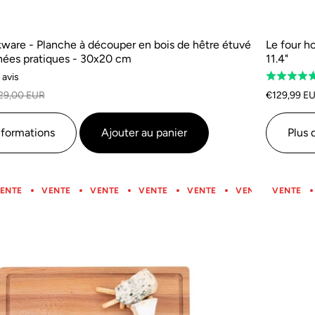
are - Planche à découper en bois de hêtre étuvé
Le four h
nées pratiques - 30x20 cm
11.4"
Basé
 avis
Classé
sur
5.0
29,00 EUR
€129,99 E
1
sur
avis
5
nformations
Ajouter au panier
Plus 
ENTE
VENTE
VENTE
VENTE
VENTE
VENTE
VENTE
VENTE