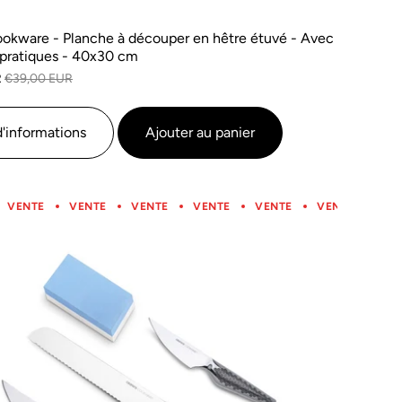
kware - Planche à découper en hêtre étuvé - Avec
pratiques - 40x30 cm
R
€39,00 EUR
d'informations
Ajouter au panier
VENTE
VENTE
VENTE
VENTE
VENTE
VENTE
VENTE
VENTE
VENTE
VENTE
VENTE
VENTE
VEN
V