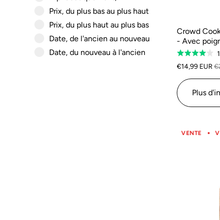
Prix, du plus bas au plus haut
Prix, du plus haut au plus bas
Crowd Cookw
Date, de l'ancien au nouveau
- Avec poig
Date, du nouveau à l'ancien
1
Classé
4.0
€14,99 EUR
€
sur
5
Plus d'i
VENTE
V