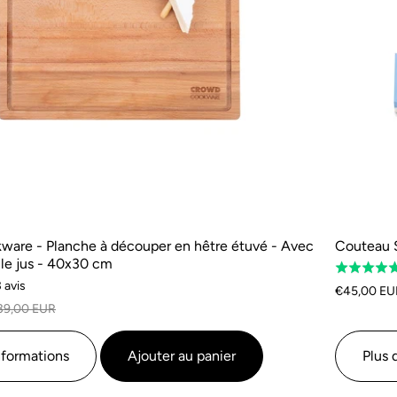
are - Planche à découper en hêtre étuvé - Avec
Couteau 
 le jus - 40x30 cm
Classé
Sur
 avis
5.0
€45,00 EU
la
sur
39,00 EUR
base
5
de
nformations
Ajouter au panier
Plus 
3
avis