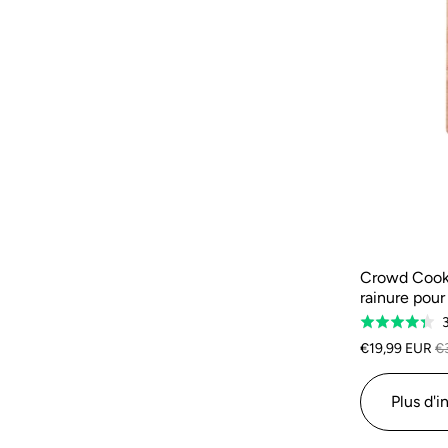
Crowd Cookw
rainure pour
3
Évalué
à
€19,99 EUR
€
4,3
sur
Plus d'i
5