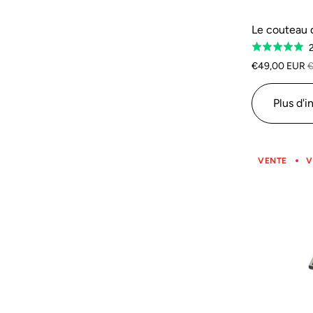
Le couteau 
2
Classé
5.0
€49,00 EUR
€
sur
5
Plus d'i
VENTE
V