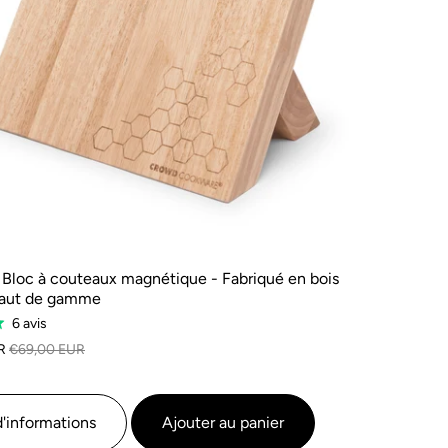
 Bloc à couteaux magnétique - Fabriqué en bois
haut de gamme
Sur
6 avis
la
R
€69,00 EUR
base
de
6
d'informations
Ajouter au panier
avis