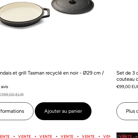
andais et grill Tasman recyclé en noir - Ø29 cm /
Set de 3 
couteau d
Basé
€99,00 EU
 avis
sur
€199,00 EUR
1
avis
nformations
Ajouter au panier
Plus 
ENTE
VENTE
VENTE
VENTE
VENTE
VENTE
VENTE
VENTE