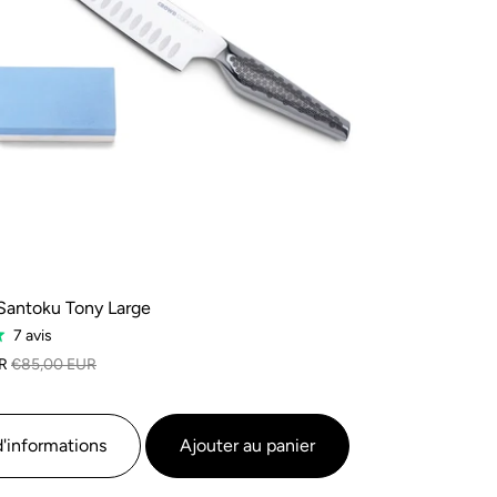
Santoku Tony Large
Sur
7 avis
la
R
€85,00 EUR
base
de
7
d'informations
Ajouter au panier
avis