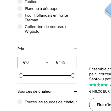
Tablier
Planche à découper
Four Hollandais en fonte
Tasman
Collection de couteaux
Wigbold
Prix
€
€
Ensemble co
pain, coute
Santoku peti
7
Classé
5.0
Sources de chaleur
€149,00 EUR
sur
Toutes les sources de chaleur
5
Plus d'i