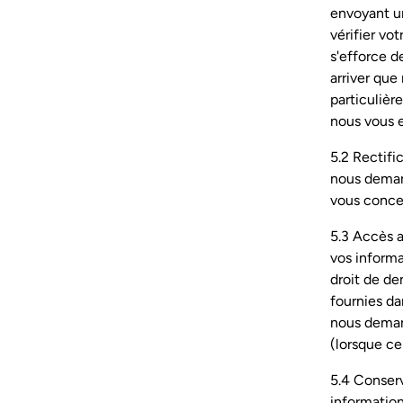
envoyant u
vérifier vo
s'efforce d
arriver que
particulièr
nous vous e
5.2 Rectifi
nous deman
vous conce
5.3 Accès a
vos inform
droit de d
fournies da
nous demand
(lorsque ce
5.4 Conser
information