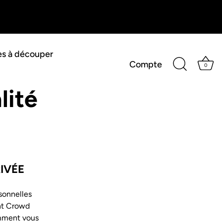
es à découper
Compte
0
lité
IVÉE
sonnelles
nt Crowd
omment vous