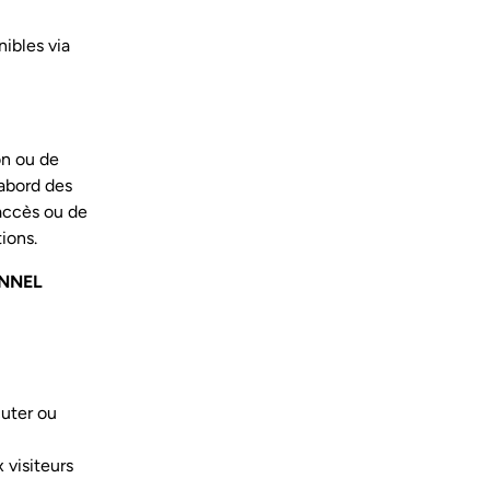
nibles via
on ou de
'abord des
'accès ou de
ions.
ONNEL
cuter ou
 visiteurs