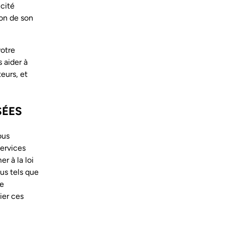
icité
ion de son
votre
 aider à
teurs, et
SÉES
ous
services
r à la loi
us tels que
de
ier ces