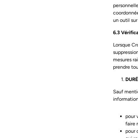
personnell
coordonnées
un outil sur
6.3 Vérific
Lorsque Cr
suppression
mesures rai
prendre tou
DURÉ
Sauf mentio
information
pour 
faire
pour c