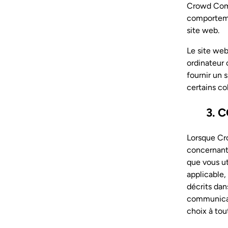
Crowd Compa
comportemen
site web.
Le site web
ordinateur 
fournir un 
certains co
3. 
Lorsque Cr
concernant,
que vous ut
applicable,
décrits dan
communicati
choix à to