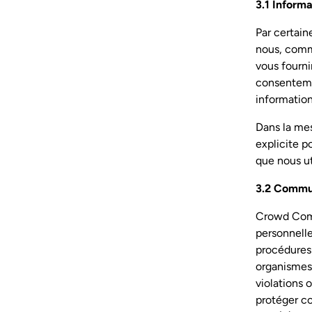
3.1 Inform
Par certaine
nous, comm
vous fourni
consenteme
information
Dans la me
explicite p
que nous ut
3.2 Commun
Crowd Comp
personnelles
procédures 
organismes 
violations 
protéger co