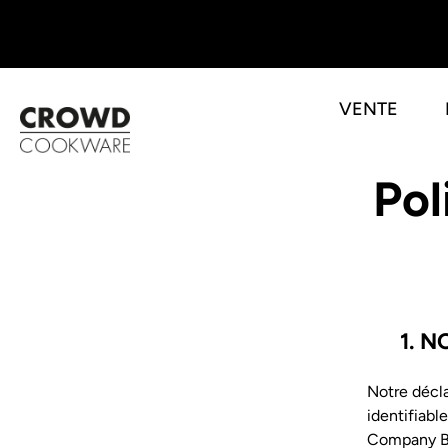
VENTE
Skip
Pol
to
content
1. 
Notre décla
identifiab
Company B.V