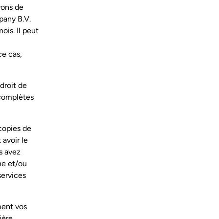
rons de
pany B.V.
ois. Il peut
ce cas,
droit de
ncomplètes
copies de
avoir le
s avez
ne et/ou
services
ment vos
ière