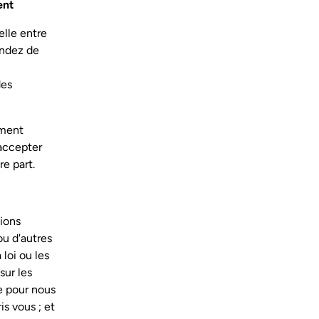
ent
elle entre
andez de
des
ement
'accepter
e part.
ions
 ou d'autres
 loi ou les
sur les
re pour nous
is vous ; et