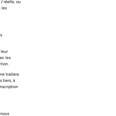
/ réelle, ou
 les
os
 leur
ec les
tion.
ne traitera
 tiers, à
nscription
 nous