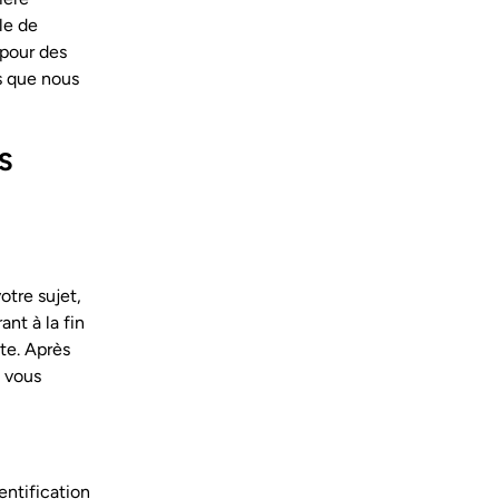
le de
 pour des
us que nous
S
otre sujet,
nt à la fin
ite. Après
 vous
entification