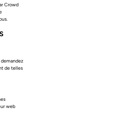
par Crowd
e
vous.
S
us demandez
t de telles
nes
teur web