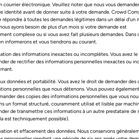
n courrier électronique. Veuillez noter que nous vous demande
tre identité avant de donner suite à votre demande. Crowd Com
e répondre à toutes les demandes légitimes dans un délai d'un m
 nous ayons besoin de plus d'un mois si votre demande est
ement complexe ou si vous avez fait plusieurs demandes. Dans 
n informerons et vous tiendrons au courant.
cation des informations inexactes ou incomplètes. Vous avez le 
der de rectifier des informations personnelles inexactes ou i
rnant.
ux données et portabilité. Vous avez le droit de demander des 
ations personnelles que nous détenons. Vous pouvez également 
emander des copies des informations personnelles que vous nou
ns un format structuré, couramment utilisé et lisible par machi
er de transmettre ces informations à un autre prestataire de 
la est techniquement possible).
vation et effacement des données. Nous conservons générale
s personnelles pendant une période de six ans après votre dern