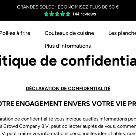
GRANDES SOLDE : ÉCONOMISEZ PLUS DE 50 €
144 reviews
Average
rating
4.8
Poêles à frire
Couteaux de cuisine
Les planch
out
of
Plus d'informations
5
itique de confidentia
DÉCLARATION DE CONFIDENTIALITÉ
NOTRE ENGAGEMENT ENVERS VOTRE VIE PR
ration de confidentialité vous indique quelles informations per
les Crowd Company B.V. peut collecter auprès de vous, comme
. peut traiter vos informations personnelles identifiables, c