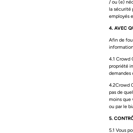
/ ou (e) né
la sécurité 
employés et 
4. AVEC 
Afin de fo
information
4.1 Crowd C
propriété i
demandes d'a
4.2Crowd Co
pas de quel
moins que v
ou par le bi
5. CONTR
5.1 Vous po