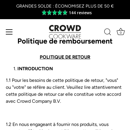
GRANDES SOLDE : ÉCONOMISEZ PLUS DE 50 €
144 reviews
Average
rating
4.8
out
0
of
Politique de remboursement
Skip
5
to
content
POLITIQUE DE RETOUR
INTRODUCTION
1.1 Pour les besoins de cette politique de retour, "vous"
ou "votre" se réfère au client. Veuillez lire attentivement
cette politique de retour car elle constitue votre accord
avec Crowd Company B.V.
1.2 En nous engageant à fournir nos produits, vous