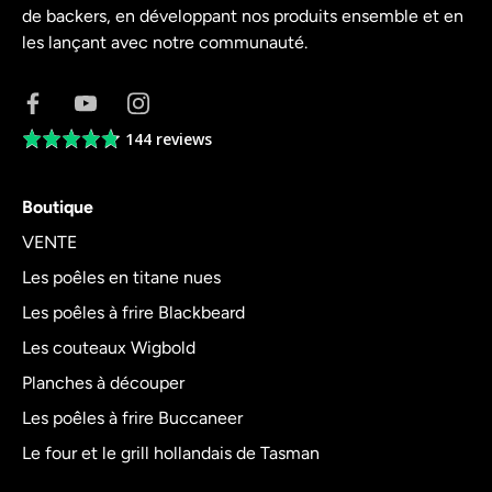
de backers, en développant nos produits ensemble et en
les lançant avec notre communauté.
144 reviews
Average
rating
4.8
Boutique
out
of
VENTE
5
Les poêles en titane nues
Les poêles à frire Blackbeard
Les couteaux Wigbold
Planches à découper
Les poêles à frire Buccaneer
Le four et le grill hollandais de Tasman