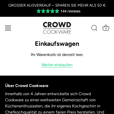
GROSSER AUSVERKAUF – SPAREN SIE MEHR ALS 50 €
144 reviews
Average
rating
4.8
out
0
of
Zum
5
Inhalt
Einkaufswagen
springen
Ihr Warenkorb ist derzeit leer.
Weiter einkaufen
Über Crowd Cookware
Innerhalb von 4 Jahren entwickelte sich Crowd
Cookware zu einer weltweiten Gemeinschaft von
Küchenenthusiasten, die ihr eigenes Kochgeschirr in
Chefkochqualität zu einem fairen Preis herstellen. Und