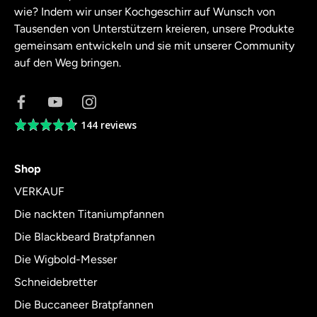
wie? Indem wir unser Kochgeschirr auf Wunsch von
Tausenden von Unterstützern kreieren, unsere Produkte
gemeinsam entwickeln und sie mit unserer Community
auf den Weg bringen.
144 reviews
Average
rating
4.8
Shop
out
of
VERKAUF
5
Die nackten Titaniumpfannen
Die Blackbeard Bratpfannen
Die Wigbold-Messer
Schneidebretter
Die Buccaneer Bratpfannen