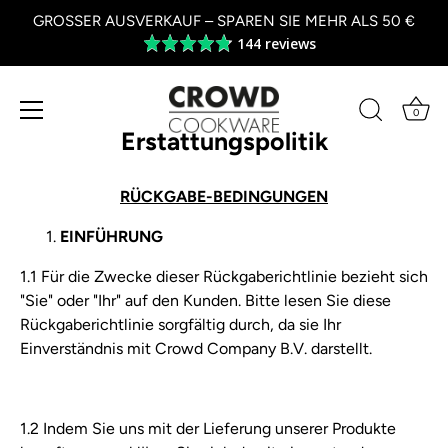
GROSSER AUSVERKAUF – SPAREN SIE MEHR ALS 50 €
144 reviews
Average
rating
4.8
out
0
of
Erstattungspolitik
Zum
5
Inhalt
springen
RÜCKGABE-BEDINGUNGEN
EINFÜHRUNG
1.1 Für die Zwecke dieser Rückgaberichtlinie bezieht sich
"Sie" oder "Ihr" auf den Kunden. Bitte lesen Sie diese
Rückgaberichtlinie sorgfältig durch, da sie Ihr
Einverständnis mit Crowd Company B.V. darstellt.
1.2 Indem Sie uns mit der Lieferung unserer Produkte