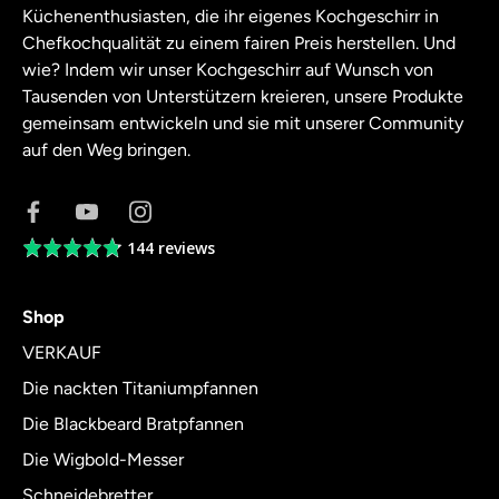
Küchenenthusiasten, die ihr eigenes Kochgeschirr in
Chefkochqualität zu einem fairen Preis herstellen. Und
wie? Indem wir unser Kochgeschirr auf Wunsch von
Tausenden von Unterstützern kreieren, unsere Produkte
gemeinsam entwickeln und sie mit unserer Community
auf den Weg bringen.
144 reviews
Average
rating
4.8
Shop
out
of
VERKAUF
5
Die nackten Titaniumpfannen
Die Blackbeard Bratpfannen
Die Wigbold-Messer
Schneidebretter