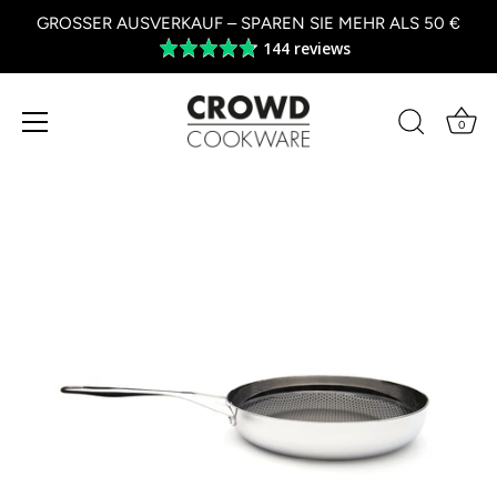
GROSSER AUSVERKAUF – SPAREN SIE MEHR ALS 50 €
144 reviews
Average
rating
4.8
out
0
of
Zum
5
Inhalt
springen