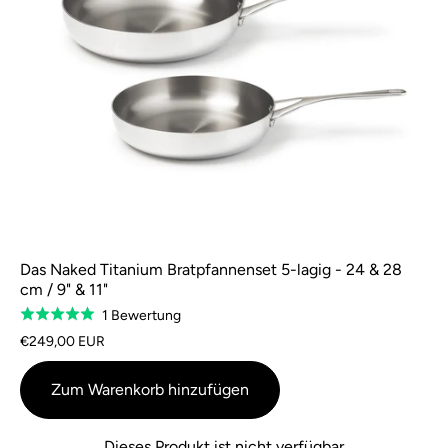
Das Naked Titanium Bratpfannenset 5-lagig - 24 & 28
cm / 9" & 11"
Basierend
1 Bewertung
Bewertet
auf
mit
€249,00 EUR
1
5,0
Bewertung
von
Zum Warenkorb hinzufügen
5
Dieses Produkt ist nicht verfügbar