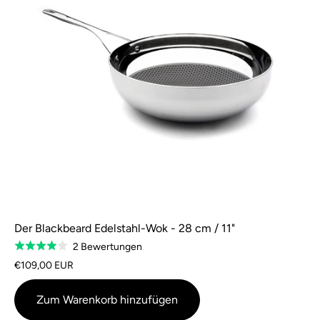
Der Blackbeard Edelstahl-Wok - 28 cm / 11"
Basierend
2 Bewertungen
Bewertet
auf
mit
€109,00 EUR
2
4,0
Bewertungen
von
Zum Warenkorb hinzufügen
5