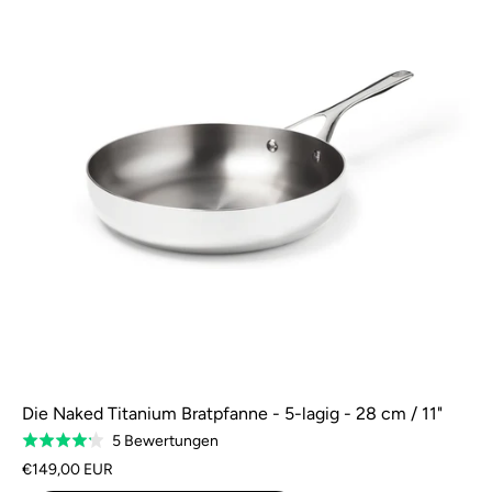
Die Naked Titanium Bratpfanne - 5-lagig - 28 cm / 11"
Basierend
5 Bewertungen
Bewertung:
auf
4,2
€149,00 EUR
5
von