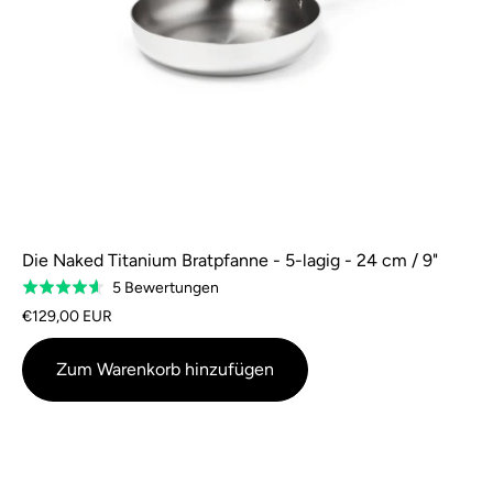
Die Naked Titanium Bratpfanne - 5-lagig - 24 cm / 9"
Basierend
5 Bewertungen
Bewertung
auf
4,6
€129,00 EUR
5
von
Bewertungen
5
Zum Warenkorb hinzufügen