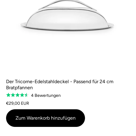
Der Tricorne-Edelstahldeckel - Passend für 24 cm
Bratpfannen
Basierend
4 Bewertungen
Bewertung
auf
4,5
€29,00 EUR
4
von
Bewertungen
5
Zum Warenkorb hinzufügen