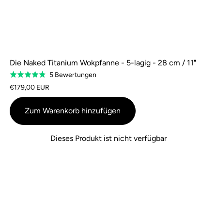
Die Naked Titanium Wokpfanne - 5-lagig - 28 cm / 11"
Basierend
5 Bewertungen
Bewertung
auf
4,8
€179,00 EUR
5
von
Bewertungen
5
Zum Warenkorb hinzufügen
Dieses Produkt ist nicht verfügbar