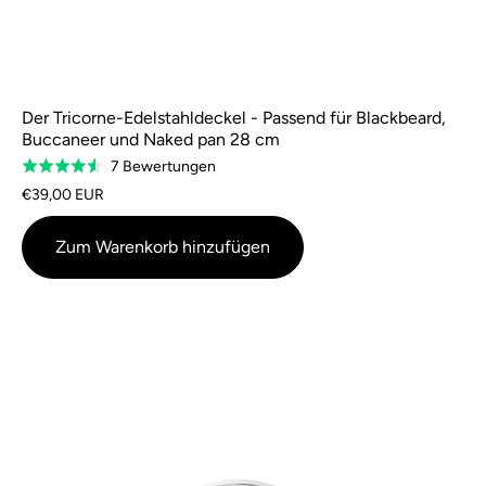
Der Tricorne-Edelstahldeckel - Passend für Blackbeard,
Buccaneer und Naked pan 28 cm
Basierend
7 Bewertungen
Bewertung
auf
4,6
€39,00 EUR
7
von
Bewertungen
5
Zum Warenkorb hinzufügen