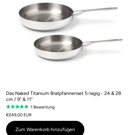
Das Naked Titanium Bratpfannenset 5-lagig - 24 & 28
cm / 9" & 11"
Basierend
1 Bewertung
Bewertet
auf
mit
€249,00 EUR
1
5,0
Bewertung
von
Zum Warenkorb hinzufügen
5