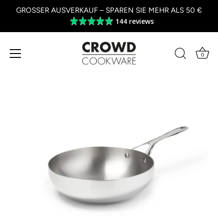
GROSSER AUSVERKAUF – SPAREN SIE MEHR ALS 50 €
144 reviews
Average
rating
4.8
out
0
of
Zum
5
Inhalt
springen