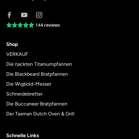
144 reviews
Average
rating
4.8
Shop
out
of
VERKAUF
5
Die nackten Titaniumpfannen
Die Blackbeard Bratpfannen
Die Wigbold-Messer
Schneidebretter
Die Buccaneer Bratpfannen
Der Tasman Dutch Oven & Grill
Schnelle Links