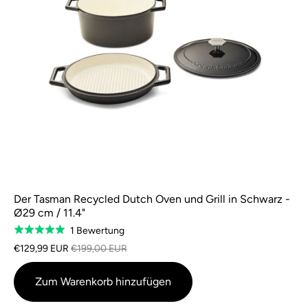
Der Tasman Recycled Dutch Oven und Grill in Schwarz -
Ø29 cm / 11.4"
Basierend
1 Bewertung
Bewertet
auf
mit
€129,99 EUR
€199,00 EUR
1
5,0
Bewertung
von
Zum Warenkorb hinzufügen
5