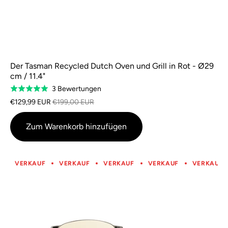
Der Tasman Recycled Dutch Oven und Grill in Rot - Ø29
cm / 11.4"
Basierend
3 Bewertungen
Bewertet
auf
mit
€129,99 EUR
€199,00 EUR
3
5,0
Bewertungen
von
Zum Warenkorb hinzufügen
5
VERKAUF
VERKAUF
VERKAUF
VERKAUF
VERKAUF