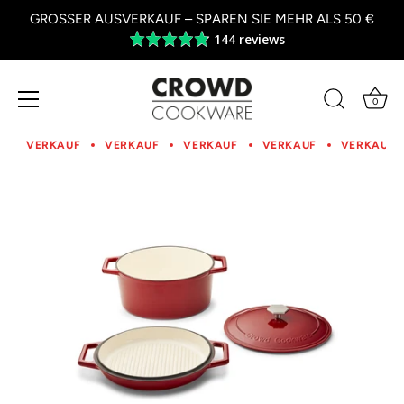
GROSSER AUSVERKAUF – SPAREN SIE MEHR ALS 50 €
144 reviews
Average
rating
4.8
out
0
of
Zum
5
Inhalt
VERKAUF
VERKAUF
VERKAUF
VERKAUF
VERKAUF
springen