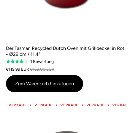
Der Tasman Recycled Dutch Oven mit Grilldeckel in Rot
- Ø29 cm / 11.4"
Basierend
1 Bewertung
Bewertet
auf
mit
€119,99 EUR
€169,00 EUR
1
4,0
Bewertung
von
Zum Warenkorb hinzufügen
5
Punkten
VERKAUF
VERKAUF
VERKAUF
VERKAUF
VERKAUF