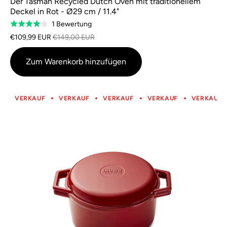
Der Tasman Recycled Dutch Oven mit traditionellem
Deckel in Rot - Ø29 cm / 11.4"
Basierend
1 Bewertung
Bewertet
auf
mit
€109,99 EUR
€149,00 EUR
1
4,0
Bewertung
von
Zum Warenkorb hinzufügen
5
Punkten
VERKAUF
VERKAUF
VERKAUF
VERKAUF
VERKAUF