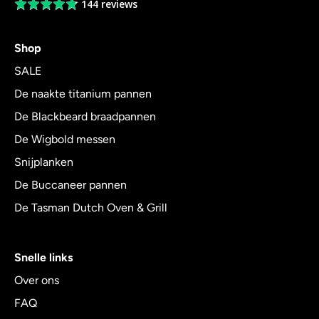
144 reviews
Average
rating
4.8
Shop
out
of
SALE
5
De naakte titanium pannen
De Blackbeard braadpannen
De Wigbold messen
Snijplanken
De Buccaneer pannen
De Tasman Dutch Oven & Grill
Snelle links
Over ons
FAQ