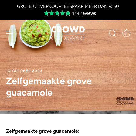
Overslaan
GROTE UITVERKOOP: BESPAAR MEER DAN € 50
naar
144 reviews
Average
inhoud
rating
4.8
out
0
of
5
10 OKTOBER 2023
Zelfgemaakte grove
guacamole
Zelfgemaakte grove guacamole
: