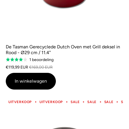
De Tasman Gerecyclede Dutch Oven met Grill deksel in
Rood - Ø29 cm / 11.4"
Gebaseerd
1 beoordeling
Rated
op
4.0
€119,99 EUR
€169,00 EUR
1
van
beoordeling
5
In winkelwagen
UITVERKOOP
UITVERKOOP
SALE
SALE
SALE
SAL