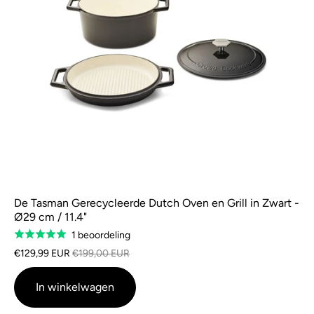
De Tasman Gerecycleerde Dutch Oven en Grill in Zwart -
Ø29 cm / 11.4"
Gebaseerd
1 beoordeling
Gewaardeerd
op
5.0
€129,99 EUR
€199,00 EUR
1
van
beoordeling
5
In winkelwagen