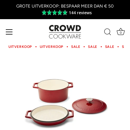
GROTE UITVERKOOP: BESPAAR MEER DAN € 50
144 reviews
Average
rating
4.8
out
0
of
Overslaan
5
naar
UITVERKOOP
UITVERKOOP
SALE
SALE
SALE
SAL
inhoud