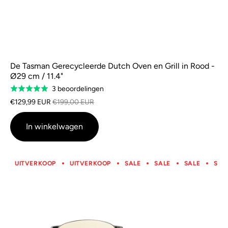
De Tasman Gerecycleerde Dutch Oven en Grill in Rood -
Ø29 cm / 11.4"
Gebaseerd
3 beoordelingen
Gewaardeerd
op
5.0
€129,99 EUR
€199,00 EUR
3
van
beoordelingen
5
In winkelwagen
UITVERKOOP
UITVERKOOP
SALE
SALE
SALE
SAL