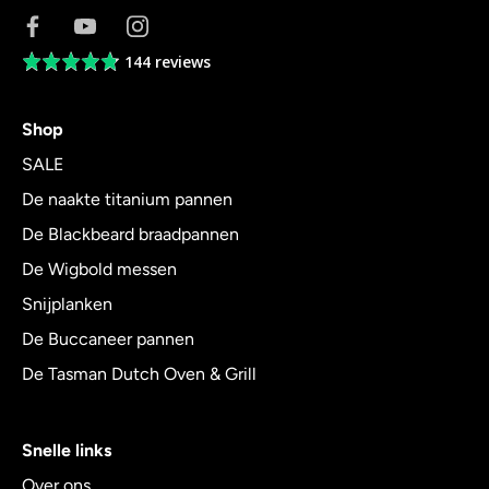
144 reviews
Average
rating
4.8
Shop
out
of
SALE
5
De naakte titanium pannen
De Blackbeard braadpannen
De Wigbold messen
Snijplanken
De Buccaneer pannen
De Tasman Dutch Oven & Grill
Snelle links
Over ons