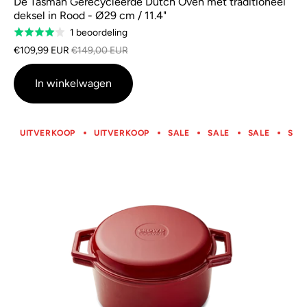
De Tasman Gerecycleerde Dutch Oven met traditioneel
deksel in Rood - Ø29 cm / 11.4"
Gebaseerd
1 beoordeling
Rated
op
4.0
€109,99 EUR
€149,00 EUR
1
van
beoordeling
5
In winkelwagen
UITVERKOOP
UITVERKOOP
SALE
SALE
SALE
SAL