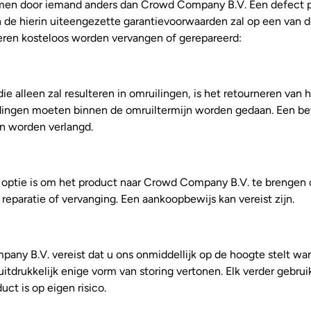
men door iemand anders dan Crowd Company B.V. Een defect p
n de hierin uiteengezette garantievoorwaarden zal op een van 
ren kosteloos worden vervangen of gerepareerd:
die alleen zal resulteren in omruilingen, is het retourneren van 
ingen moeten binnen de omruiltermijn worden gedaan. Een be
n worden verlangd.
optie is om het product naar Crowd Company B.V. te brengen 
 reparatie of vervanging. Een aankoopbewijs kan vereist zijn.
any B.V. vereist dat u ons onmiddellijk op de hoogte stelt w
itdrukkelijk enige vorm van storing vertonen. Elk verder gebrui
uct is op eigen risico.