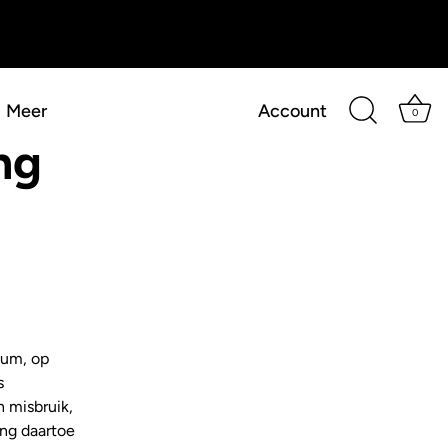
Meer
Account
0
ng
tum, op
s
n misbruik,
ing daartoe