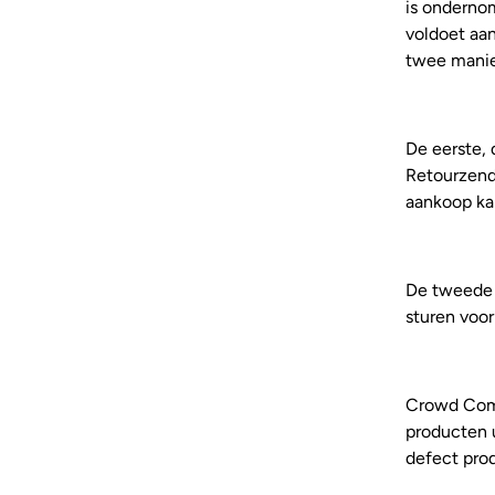
is onderno
voldoet aa
twee manie
De eerste, 
Retourzend
aankoop ka
De tweede 
sturen voor
Crowd Comp
producten u
defect prod