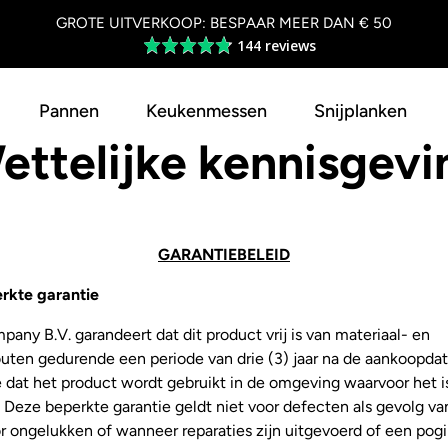
GROTE UITVERKOOP: BESPAAR MEER DAN € 50
144 reviews
Average
rating
4.8
Pannen
Keukenmessen
Snijplanken
out
of
ettelijke kennisgevi
5
GARANTIEBELEID
erkte garantie
ny B.V. garandeert dat dit product vrij is van materiaal- en
outen gedurende een periode van drie (3) jaar na de aankoopda
 dat het product wordt gebruikt in de omgeving waarvoor het i
Deze beperkte garantie geldt niet voor defecten als gevolg va
r ongelukken of wanneer reparaties zijn uitgevoerd of een pog