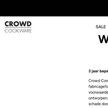
SALE
Overslaan
W
naar
inhoud
3 jaar bep
Crowd Compa
fabricagef
voorwaarde
ontworpen. 
schade doo