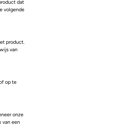
roduct dat
de volgende
het product.
wijs van
of op te
anneer onze
k van een