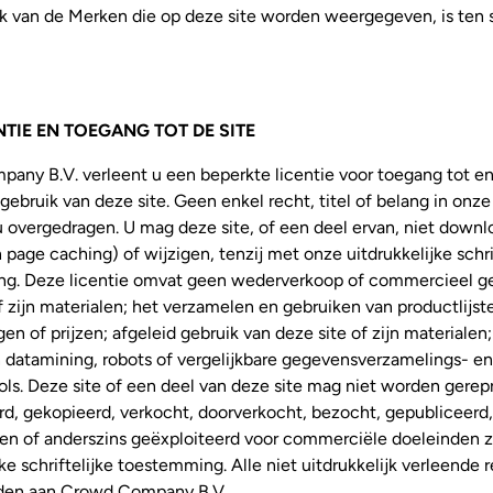
k van de Merken die op deze site worden weergegeven, is ten 
NTIE EN TOEGANG TOT DE SITE
any B.V. verleent u een beperkte licentie voor toegang tot e
 gebruik van deze site. Geen enkel recht, titel of belang in onz
u overgedragen. U mag deze site, of een deel ervan, niet down
 page caching) of wijzigen, tenzij met onze uitdrukkelijke schri
g. Deze licentie omvat geen wederverkoop of commercieel ge
f zijn materialen; het verzamelen en gebruiken van productlijst
gen of prijzen; afgeleid gebruik van deze site of zijn materialen;
 datamining, robots of vergelijkbare gegevensverzamelings- en
ols. Deze site of een deel van deze site mag niet worden gere
d, gekopieerd, verkocht, doorverkocht, bezocht, gepubliceerd,
n of anderszins geëxploiteerd voor commerciële doeleinden 
jke schriftelijke toestemming. Alle niet uitdrukkelijk verleende 
den aan Crowd Company B.V.