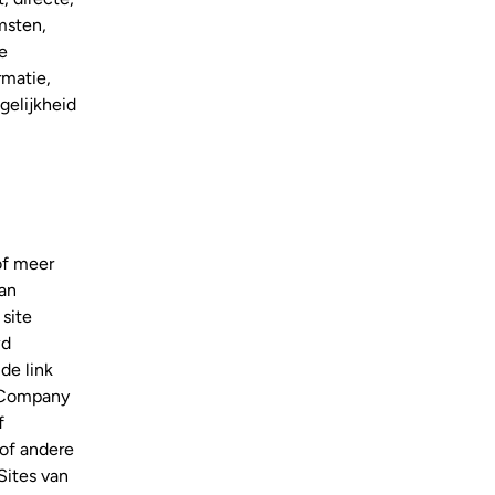
msten,
e
rmatie,
gelijkheid
of meer
van
 site
wd
de link
d Company
f
 of andere
Sites van