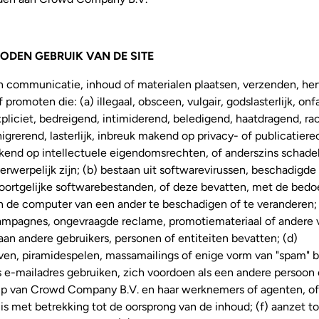
ODEN GEBRUIK VAN DE SITE
 communicatie, inhoud of materialen plaatsen, verzenden, her
 promoten die: (a) illegaal, obsceen, vulgair, godslasterlijk, onfa
pliciet, bedreigend, intimiderend, beledigend, haatdragend, rac
igrerend, lasterlijk, inbreuk makend op privacy- of publicatiere
kend op intellectuele eigendomsrechten, of anderszins schadel
erwerpelijk zijn; (b) bestaan uit softwarevirussen, beschadigd
soortgelijke softwarebestanden, of deze bevatten, met de bedo
n de computer van een ander te beschadigen of te veranderen; 
campagnes, ongevraagde reclame, promotiemateriaal of andere
an andere gebruikers, personen of entiteiten bevatten; (d)
ven, piramidespelen, massamailings of enige vorm van "spam" 
s e-mailadres gebruiken, zich voordoen als een andere persoon o
ip van Crowd Company B.V. en haar werknemers of agenten, of
is met betrekking tot de oorsprong van de inhoud; (f) aanzet t