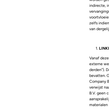
indirecte, 
vervangings
voortvloeie
zelfs indie
van dergeli
LINK
Vanaf deze
externe we
derden"). D
bevatten. 
Company B.V
verwijst n
B.V. geen c
aansprakeli
materialen 