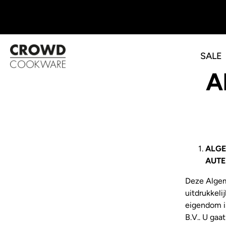
SALE
Overslaan
A
naar
inhoud
ALGE
AUTE
Deze Algem
uitdrukkel
eigendom i
B.V.. U gaa