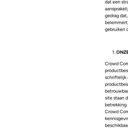
dat een str
aansprakeli
gedrag dat
belemmert,
gebruiken o
ONZ
Crowd Comp
productbesc
schriftelij
productbesc
betrouwbaar
site staan
betrekking
Crowd Comp
kennisgevin
beschikbaa