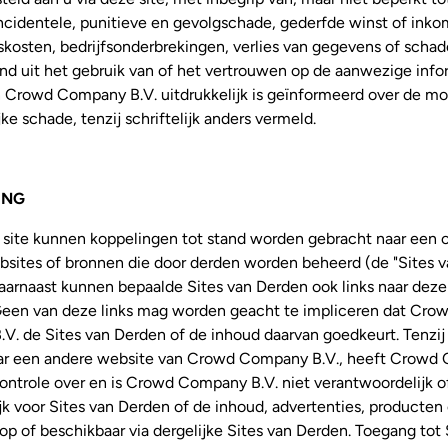
incidentele, punitieve en gevolgschade, gederfde winst of inko
kosten, bedrijfsonderbrekingen, verlies van gegevens of schad
nd uit het gebruik van of het vertrouwen op de aanwezige info
n Crowd Company B.V. uitdrukkelijk is geïnformeerd over de mo
jke schade, tenzij schriftelijk anders vermeld.
ING
 site kunnen koppelingen tot stand worden gebracht naar een 
bsites of bronnen die door derden worden beheerd (de "Sites 
aarnaast kunnen bepaalde Sites van Derden ook links naar deze
Geen van deze links mag worden geacht te impliceren dat Cro
. de Sites van Derden of de inhoud daarvan goedkeurt. Tenzij 
aar een andere website van Crowd Company B.V., heeft Crow
ontrole over en is Crowd Company B.V. niet verantwoordelijk o
jk voor Sites van Derden of de inhoud, advertenties, producten
op of beschikbaar via dergelijke Sites van Derden. Toegang tot 