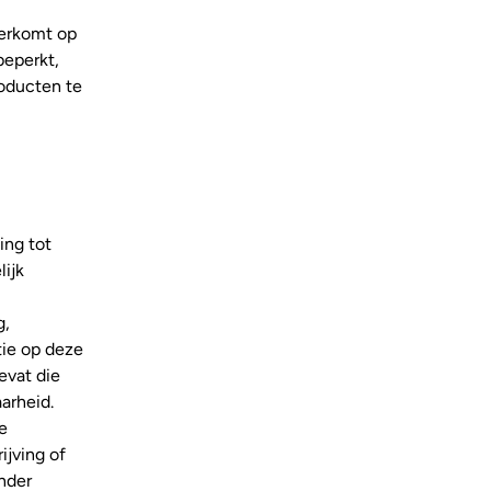
neerkomt op
beperkt,
roducten te
ing tot
lijk
g,
atie op deze
evat die
arheid.
e
ijving of
nder