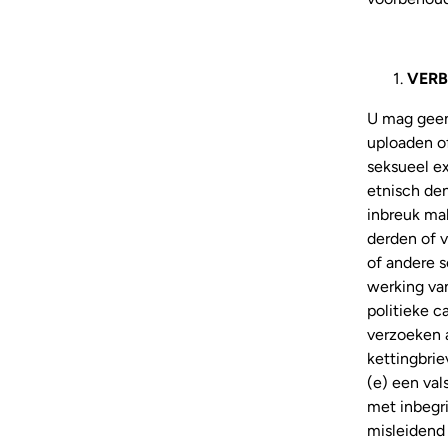
VERB
U mag geen
uploaden of
seksueel ex
etnisch den
inbreuk ma
derden of v
of andere 
werking va
politieke 
verzoeken a
kettingbrie
(e) een val
met inbegr
misleidend 