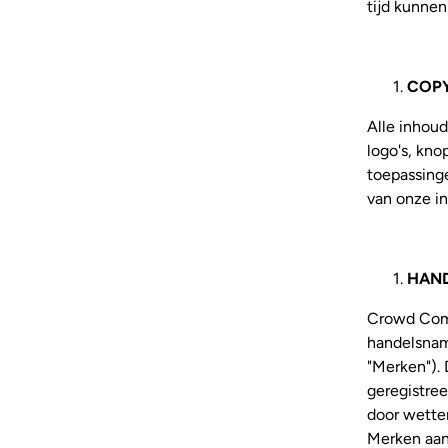
tijd kunnen
COP
Alle inhoud
logo's, kn
toepassing
van onze i
HAN
Crowd Comp
handelsname
"Merken"). 
geregistre
door wetten
Merken aan