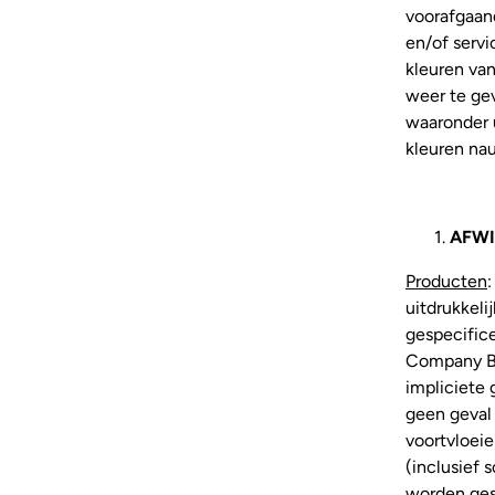
voorafgaan
en/of servi
kleuren va
weer te gev
waaronder 
kleuren na
AFWI
Producten
uitdrukkeli
gespecific
Company B.V
impliciete 
geen geval 
voortvloeie
(inclusief 
worden gest