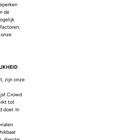
beperken
om de
ogelijk
 factoren,
 onze
JKHEID
, zijn onze
n
ijst Crowd
rkt tot
 doel. In
rialen
hikbaar
, directe,