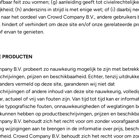
afbaar feit zou vormen; (g) aanleiding geeft tot civielrechtelijke
jkheid; (h) anderszins in strijd is met enige wet; of (i) daarbij 
, naar het oordeel van Crowd Company B.V., andere gebruikers 
 hindert of verhindert om deze site en/of onze gerelateerde p
f ervan te genieten.
E PRODUCTEN
any B.V. probeert zo nauwkeurig mogelijk te zijn met betrekk
hrijvingen, prijzen en beschikbaarheid. Echter, tenzij uitdrukke
k anders vermeld op deze site, garanderen wij niet dat
hrijvingen of andere inhoud van deze site nauwkeurig, volledi
, actueel of vrij van fouten zijn. Van tijd tot tijd kan er inform
 die typografische fouten, onnauwkeurigheden of weglatingen b
 kunnen hebben op productbeschrijvingen, prijzen en beschikba
any B.V. behoudt zich het recht voor om zonder voorafgaand
g wijzigingen aan te brengen in de informatie over prijs, beschr
rheid. Crowd Company B.V. behoudt zich het recht voor om zo