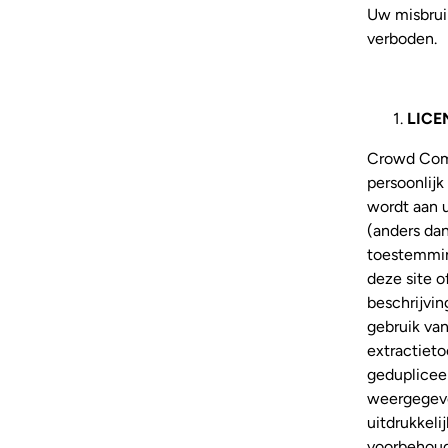
Uw misbrui
verboden.
LICE
Crowd Comp
persoonlijk
wordt aan 
(anders dan
toestemmin
deze site o
beschrijvin
gebruik van
extractieto
gedupliceer
weergegeve
uitdrukkeli
voorbehou