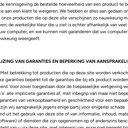
de kennisgeving de bestelde hoeveelheid van een product te 
ce aan een klant te weigeren. We hebben er alles aan gedaan 
n onze producten die op deze site verschijnen zo nauwkeurig m
en; de werkelijke kleur die u ziet is echter afhankelijk van veel
uw computer, en we kunnen niet garanderen dat uw computer
uwkeurig weergeeft.
JZING VAN GARANTIES EN BEPERKING VAN AANSPRAKELI
: Met betrekking tot producten die op deze site worden verkocht
jke garanties beperkt tot de garanties die bij elk product worde
eerd. Voor zover toegestaan door de toepasselijke wetgeving w
. alle impliciete garanties af, met inbegrip van maar niet bepe
garanties van verkoopbaarheid en geschiktheid voor een bepaald
zijn wij aansprakelijk jegens enige partij voor enigerlei schade
nd uit het gebruik van deze site of van informatie, inhoud, mate
software) of diensten die zijn opgenomen op of anderszins besc
eld aan u via deze site, met inbegrip van, maar niet beperkt tot