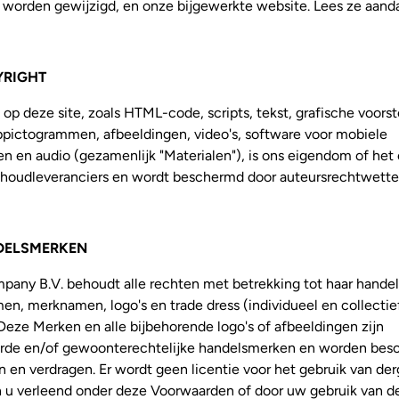
 worden gewijzigd, en onze bijgewerkte website. Lees ze aanda
YRIGHT
 op deze site, zoals HTML-code, scripts, tekst, grafische voorst
oppictogrammen, afbeeldingen, video's, software voor mobiele
en en audio (gezamenlijk "Materialen"), is ons eigendom of he
nhoudleveranciers en wordt beschermd door auteursrechtwette
DELSMERKEN
any B.V. behoudt alle rechten met betrekking tot haar hande
n, merknamen, logo's en trade dress (individueel en collectie
Deze Merken en alle bijbehorende logo's of afbeeldingen zijn
erde en/of gewoonterechtelijke handelsmerken en worden be
 en verdragen. Er wordt geen licentie voor het gebruik van der
 u verleend onder deze Voorwaarden of door uw gebruik van de