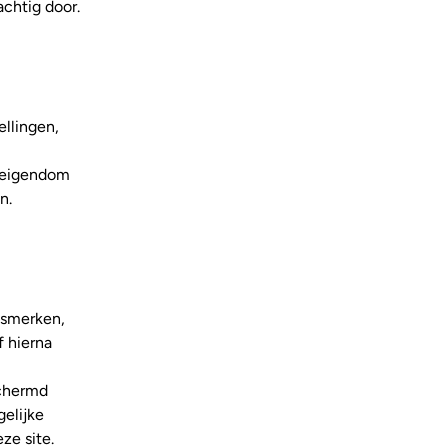
chtig door.
ellingen,
t eigendom
n.
lsmerken,
f hierna
schermd
gelijke
ze site.