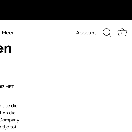
Meer
Account
0
en
P HET
site die
t en die
d Company
tijd tot