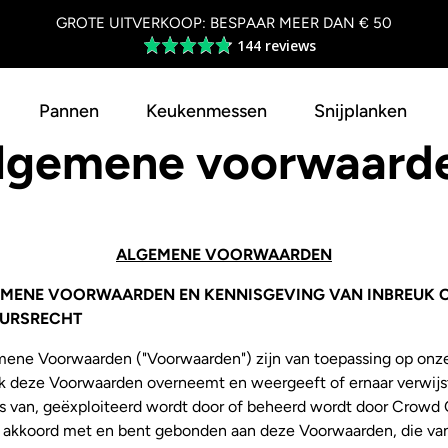
GROTE UITVERKOOP: BESPAAR MEER DAN € 50
144 reviews
Average
rating
4.8
Pannen
Keukenmessen
Snijplanken
out
of
lgemene voorwaard
5
ALGEMENE VOORWAARDEN
MENE VOORWAARDEN EN KENNISGEVING VAN INBREUK O
URSRECHT
ene Voorwaarden ("Voorwaarden") zijn van toepassing op onze 
ijk deze Voorwaarden overneemt en weergeeft of ernaar verwijs
s van, geëxploiteerd wordt door of beheerd wordt door Crow
t akkoord met en bent gebonden aan deze Voorwaarden, die van 