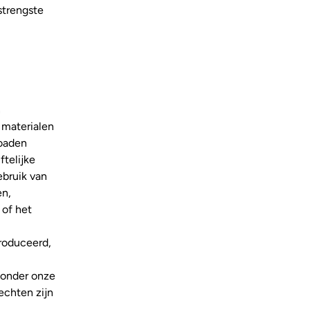
strengste
n
e materialen
loaden
ftelijke
bruik van
en,
 of het
produceerd,
zonder onze
rechten zijn