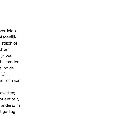
verdelen,
tsoenlijk,
istisch of
chten,
ijk voor
e bestanden
eling de
(c)
 vormen van
bevatten;
f entiteit,
 anderszins
ot gedrag