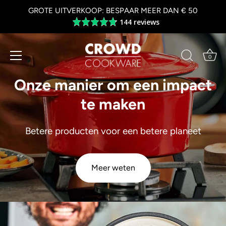
Overslaan
GROTE UITVERKOOP: BESPAAR MEER DAN € 50
naar
144 reviews
Average
inhoud
rating
4.8
out
0
of
5
Onze manier om een impact
te maken
Betere producten voor een betere planeet
Meer weten