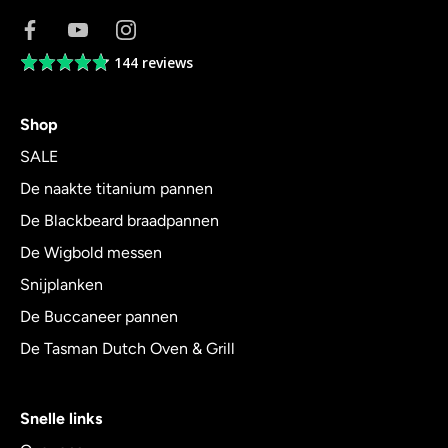
144 reviews
Average
rating
4.8
Shop
out
of
SALE
5
De naakte titanium pannen
De Blackbeard braadpannen
De Wigbold messen
Snijplanken
De Buccaneer pannen
De Tasman Dutch Oven & Grill
Snelle links