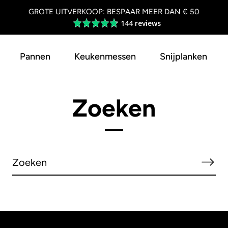
GROTE UITVERKOOP: BESPAAR MEER DAN € 50
144 reviews
Average
rating
4.8
Pannen
Keukenmessen
Snijplanken
out
of
5
Zoeken