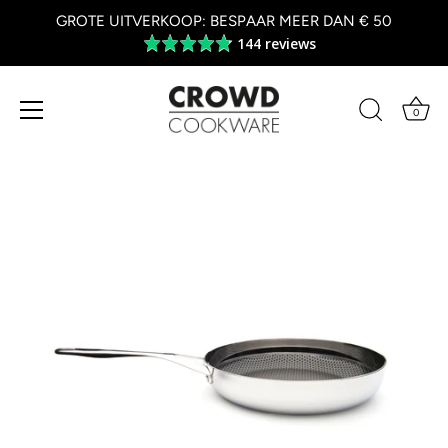
GROTE UITVERKOOP: BESPAAR MEER DAN € 50
144 reviews
Average
rating
4.8
out
0
of
Overslaan
5
naar
inhoud