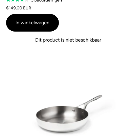
5 beoordelingen
Beoordeeld
op
met
€149,00 EUR
5
4,2
beoordelingen
van
In winkelwagen
de
5
Dit product is niet beschikbaar