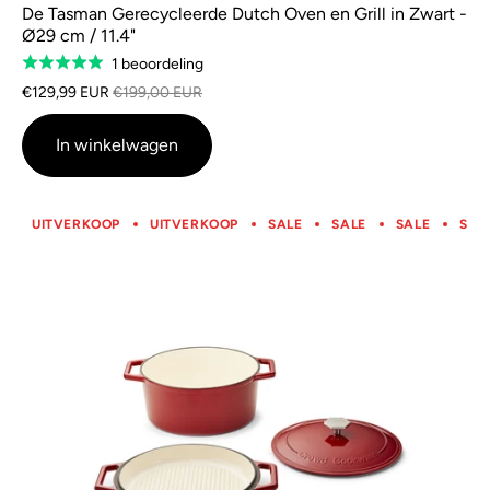
De Tasman Gerecycleerde Dutch Oven en Grill in Zwart -
Ø29 cm / 11.4"
Gebaseerd
1 beoordeling
Gewaardeerd
op
5.0
€129,99 EUR
€199,00 EUR
1
van
beoordeling
5
In winkelwagen
UITVERKOOP
UITVERKOOP
SALE
SALE
SALE
SAL