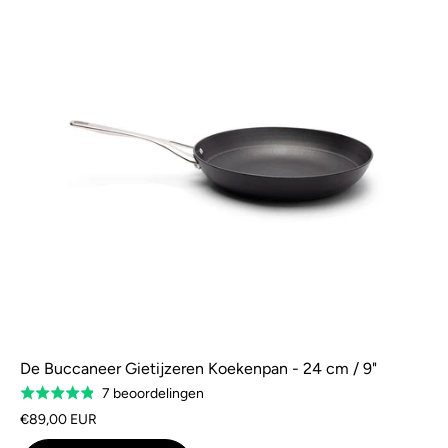
De Buccaneer Gietijzeren Koekenpan - 24 cm / 9"
Gebaseerd
7 beoordelingen
Gewaardeerd
op
4.9
€89,00 EUR
7
van