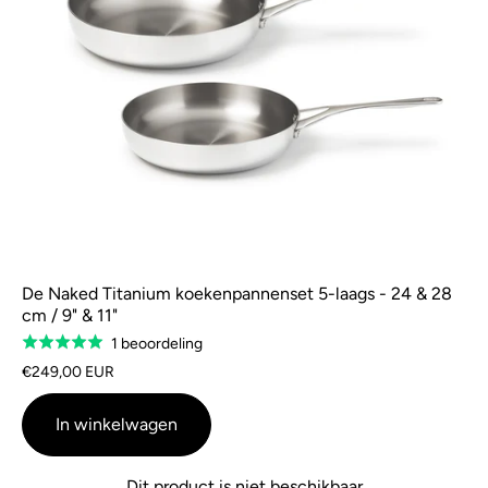
De Naked Titanium koekenpannenset 5-laags - 24 & 28
cm / 9" & 11"
Gebaseerd
1 beoordeling
Gewaardeerd
op
5.0
€249,00 EUR
1
van
beoordeling
5
In winkelwagen
Dit product is niet beschikbaar